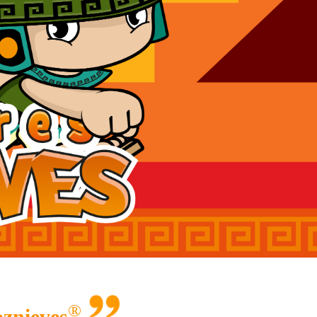
®
znieves